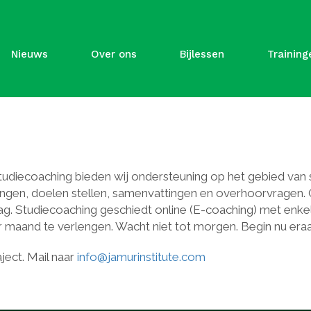
Nieuws
Over ons
Bijlessen
Training
ecoaching bieden wij ondersteuning op het gebied van st
ingen, doelen stellen, samenvattingen en overhoorvragen.
rag. Studiecoaching geschiedt online (E-coaching) met en
maand te verlengen. Wacht niet tot morgen. Begin nu era
ect. Mail naar
info@jamurinstitute.com