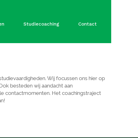
en
Studiecoaching
Contact
udievaardigheden. Wij focussen ons hier op
 Ook besteden wij aandacht aan
kele contactmomenten. Het coachingstraject
an!