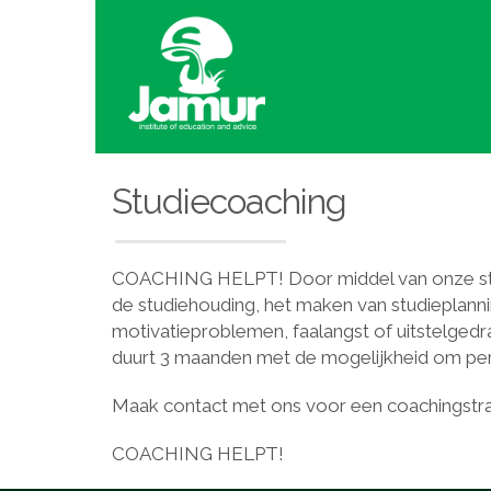
Studiecoaching
COACHING HELPT! Door middel van onze studi
de studiehouding, het maken van studieplann
motivatieproblemen, faalangst of uitstelged
duurt 3 maanden met de mogelijkheid om per 
Maak contact met ons voor een coachingstraj
COACHING HELPT!